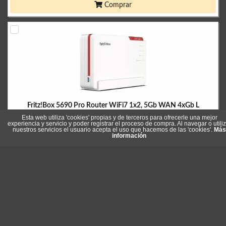
Comprar
Fritz!Box 5690 Pro Router WiFi7 1x2, 5Gb WAN 4xGb L
Referencia: 20003058
Esta web utiliza 'cookies' propias y de terceros para ofrecerle una mejor
experiencia y servicio y poder registrar el proceso de compra. Al navegar o utiliz
Marca: FRITZ!
nuestros servicios el usuario acepta el uso que hacemos de las 'cookies'.
Más
información
581,90 €
Stock: 1
Comprar